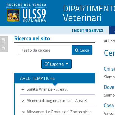
DIPARTIMENT
Veterinari
I NOSTRI SERVIZI
Ricerca nel sito
CHIUDI
Ho
Cer
Cerca
Esporta
Chi 
Siamo 
AREE TEMATICHE
Dove 
Sanità Animale - Area A
Siamo 
Alimenti di origine animale - Area B
Cosa 
Allevamenti e Produzioni Zootecniche
Va con