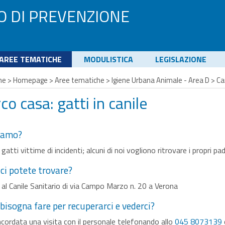
O DI PREVENZIONE
AREE TEMATICHE
MODULISTICA
LEGISLAZIONE
me
>
Homepage
>
Aree tematiche
>
Igiene Urbana Animale - Area D
>
Ca
co casa: gatti in canile
siamo?
gatti vittime di incidenti; alcuni di noi vogliono ritrovare i propri
ci potete trovare?
al Canile Sanitario di via Campo Marzo n. 20 a Verona
bisogna fare per recuperarci e vederci?
cordata una visita con il personale telefonando allo
045 8073139