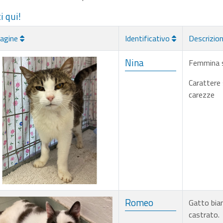
i qui!
agine
Identificativo
Descrizio
Nina
Femmina st
Carattere 
carezze
Romeo
Gatto bian
castrato.