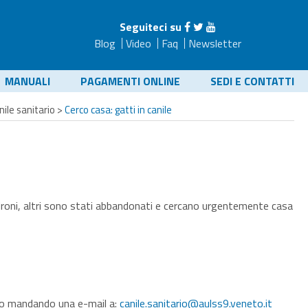
Seguiteci su
Blog
Video
Faq
Newsletter
MANUALI
PAGAMENTI ONLINE
SEDI E CONTATTI
nile sanitario
>
Cerco casa: gatti in canile
 padroni, altri sono stati abbandonati e cercano urgentemente casa
o mandando una e-mail a:
canile.sanitario@aulss9.veneto.it