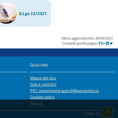
D.Lgs 32/2021
Ultimo aggiornamento: 28/09/2023
Condividi questa pagina:
Quick links
Mappa del sito
Sedi e contatti
PEC: prevenzione.aulss9@pecveneto.it
Cookies policy
Privacy
TORNA SU