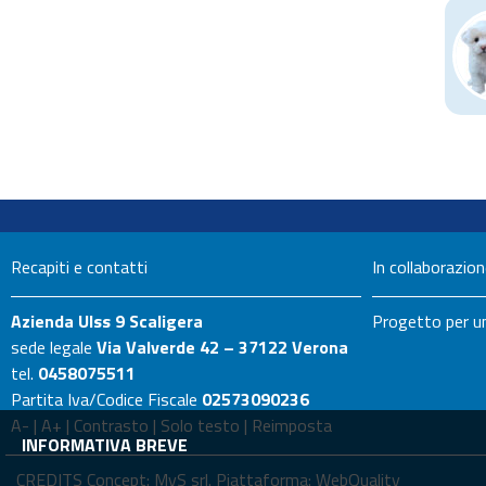
Recapiti e contatti
In collaborazio
Azienda Ulss 9 Scaligera
Progetto per un
sede legale
Via Valverde 42 – 37122 Verona
tel.
0458075511
Partita Iva/Codice Fiscale
02573090236
A-
|
A+
|
Contrasto
|
Solo testo
|
Reimposta
INFORMATIVA BREVE
CREDITS Concept:
MyS srl.
Piattaforma:
WebQuality