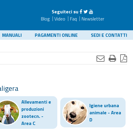
Seguiteci su
Blog
Video
Faq
Newsletter
MANUALI
PAGAMENTI ONLINE
SEDI E CONTATTI
aligera
Allevamenti e
Igiene urbana
produzioni
animale - Area
zootecn. -
D
Area C