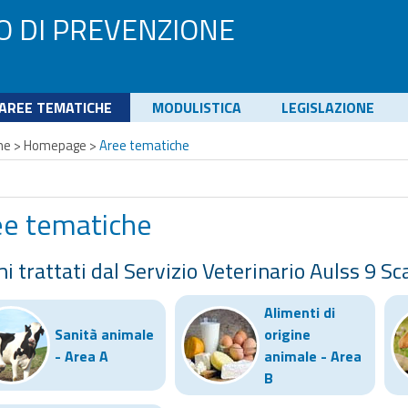
O DI PREVENZIONE
AREE TEMATICHE
MODULISTICA
LEGISLAZIONE
me
>
Homepage
>
Aree tematiche
ee tematiche
mi trattati dal Servizio Veterinario Aulss 9 Sc
Alimenti di
Sanità animale
origine
- Area A
animale - Area
B