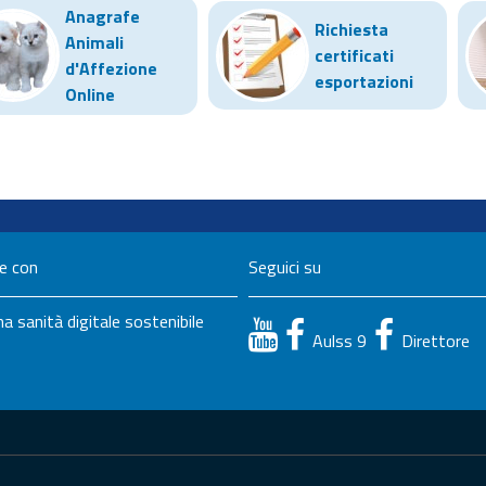
Anagrafe
Richiesta
Animali
certificati
d'Affezione
esportazioni
Online
ne con
Seguici su
a sanità digitale sostenibile
Aulss 9
Direttore