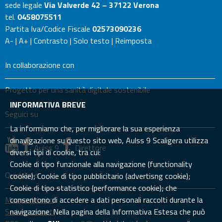
sede legale
Via Valverde 42 – 37122 Verona
tel.
0458075511
Partita Iva/Codice Fiscale
02573090236
A-
|
A+
|
Contrasto
|
Solo testo
|
Reimposta
In collaborazione con
Progetto per una sanità digitale sostenibile
INFORMATIVA BREVE
Seguici su
La informiamo che, per migliorare la sua esperienza
dinavigazione su questo sito web, Aulss 9 Scaligera utilizza
Aulss 9
Direttore
diversi tipi di cookie, tra cui:
Cookie di tipo funzionale alla navigazione (functionality
Quick links
cookie); Cookie di tipo pubblicitario (advertisng cookie);
Cookie di tipo statistico (performance cookie); che
Mappa del sito
consentono di accedere a dati personali raccolti durante la
Sedi e contatti
navigazione. Nella pagina della Informativa Estesa che può