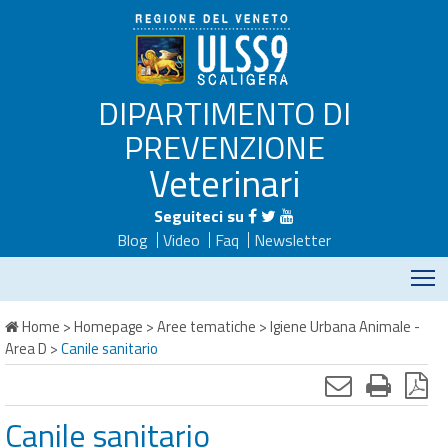
DIPARTIMENTO DI
PREVENZIONE
Veterinari
Seguiteci su
Blog
Video
Faq
Newsletter
M
Home
>
Homepage
>
Aree tematiche
>
Igiene Urbana Animale -
Area D
>
Canile sanitario
Canile sanitario